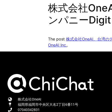
株式会社On
ンパニーDig
The post
株式会社OneAI、台湾の
OneAI Inc.
.
株式会社OneAI
福岡県福岡市中央区大名2丁目6番11号
07040342831