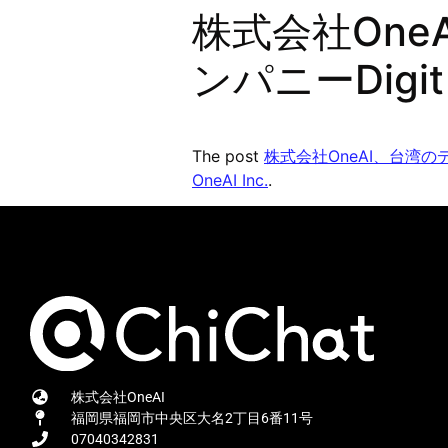
株式会社On
ンパニーDig
The post
株式会社OneAI、台湾の
OneAI Inc.
.
株式会社OneAI
福岡県福岡市中央区大名2丁目6番11号
07040342831