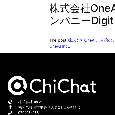
株式会社On
ンパニーDig
The post
株式会社OneAI、台湾の
OneAI Inc.
.
株式会社OneAI
福岡県福岡市中央区大名2丁目6番11号
07040342831