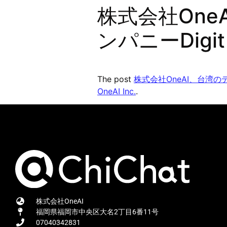
株式会社On
ンパニーDig
The post
株式会社OneAI、台湾の
OneAI Inc.
.
株式会社OneAI
福岡県福岡市中央区大名2丁目6番11号
07040342831