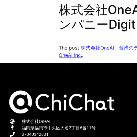
株式会社On
ンパニーDig
The post
株式会社OneAI、台湾の
OneAI Inc.
.
株式会社OneAI
福岡県福岡市中央区大名2丁目6番11号
07040342831