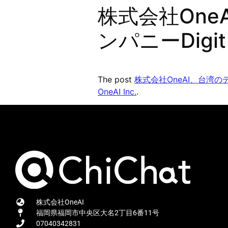
株式会社On
ンパニーDig
The post
株式会社OneAI、台湾の
OneAI Inc.
.
株式会社OneAI
福岡県福岡市中央区大名2丁目6番11号
07040342831