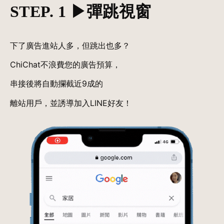
STEP. 1
▶︎彈跳視窗
下了廣告進站人多，但跳出也多？
ChiChat不浪費您的廣告預算，
串接後將自動攔截近9成的
離站用戶，並誘導加入LINE好友！