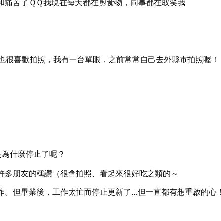
和痛苦了ＱＱ我現在每天都在剪食物，同事都在取笑我
海～也很喜歡拍照，我有一台單眼，之前常常自己去外縣市拍照喔！
！
是為什麼停止了呢？
許多朋友的稱讚（很會拍照、看起來很好吃之類的～
作。但畢業後，工作太忙而停止更新了…但一直都有想重啟的心