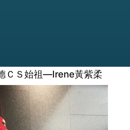
ＣＳ始祖―Irene黃紫柔