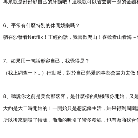
再來就是好好顧自己的牙齒吧！這樣就可以省去前一題的金錢
6、平常有什麼特別的休閒娛樂嗎？
躺在沙發看Netflix！正經的話，我喜歡爬山！喜歡看山看
7、如果用一句話形容自己，我覺得是？
（我上網查一下…）行動派，對於自己熱愛的事都會盡力去做
8、聽說你之前是美食部落客，是什麼樣的動機讓你開始，又
大約是大二時開始的！一開始只是想記錄生活，結果得到周圍
所以後來開設了帳號，漸漸的吸引了蠻多粉絲，也有廠商找合