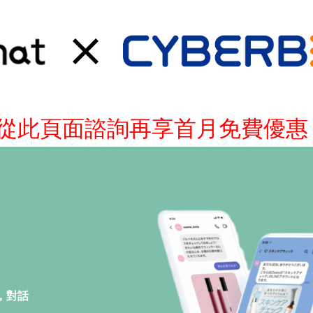
夥伴從此頁面諮詢再享首月免費優惠
，
對話