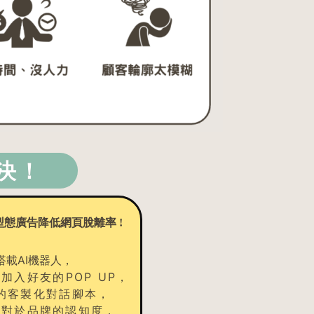
決！
型態廣告降低網頁脫離率 !
搭載AI機器人，
入好友的POP UP，
的客製化對話腳本，
客對於品牌的認知度，