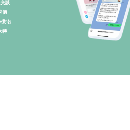
人交談
牌價
來對各
大轉